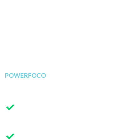
do prazo, sem
procrastinação
ou dispersão.
Tempo é dinheiro. E
você precisa usar o
seu a seu favor!
🚀
Com
POWERFOCO
, o
tempo extra poderá
ser usado para:
Aproveitar mais
momentos com a
família.
Descansar a