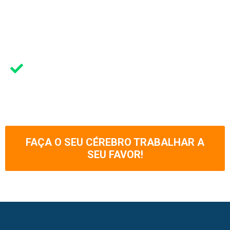
mente sem culpa,
sabendo que
você produziu o
máximo.
Criar novas
habilidades e se
preparar ainda
mais.
FAÇA O SEU CÉREBRO TRABALHAR A
SEU FAVOR!