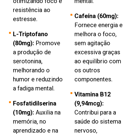
otimizando foco e
mental.
resistência ao
Cafeína (60mg):
estresse.
Fornece energia e
L-Triptofano
melhora o foco,
(80mg):
Promove
sem agitação
a produção de
excessiva graças
serotonina,
ao equilíbrio com
melhorando o
os outros
humor e reduzindo
componentes.
a fadiga mental.
Vitamina B12
Fosfatidilserina
(9,94mcg):
(10mg):
Auxilia na
Contribui para a
memória, no
saúde do sistema
aprendizado e na
nervoso,