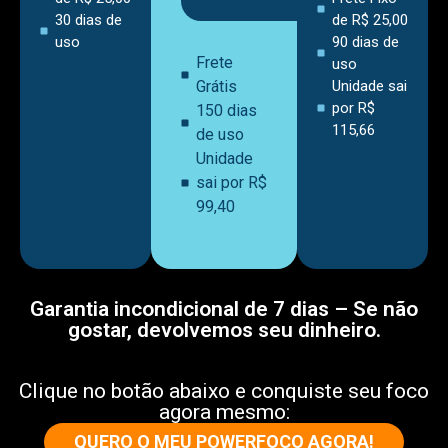
30 dias de
de R$ 25,00
uso
90 dias de
Frete
uso
Grátis
Unidade sai
por R$
150 dias
115,66
de uso
Unidade
sai por R$
99,40
Garantia incondicional de 7 dias – Se não
gostar, devolvemos seu dinheiro.
Clique no botão abaixo e conquiste seu foco
agora mesmo:
QUERO O MEU POWERFOCO AGORA!