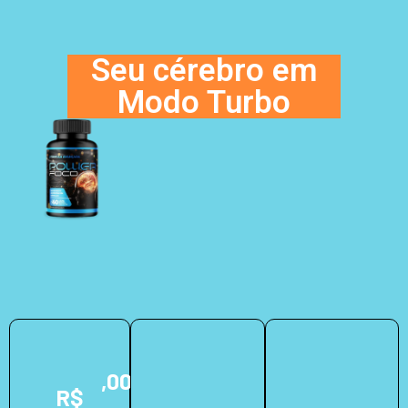
Seu cérebro em
Modo Turbo
,00
R$