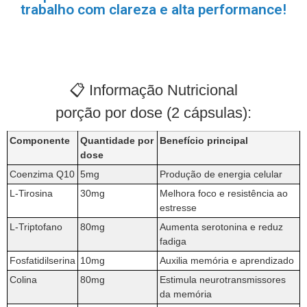
trabalho com clareza e alta performance!
📋 Informação Nutricional
porção por dose (2 cápsulas):
Componente
Quantidade por
Benefício principal
dose
Coenzima Q10
5mg
Produção de energia celular
L-Tirosina
30mg
Melhora foco e resistência ao
estresse
L-Triptofano
80mg
Aumenta serotonina e reduz
fadiga
Fosfatidilserina
10mg
Auxilia memória e aprendizado
Colina
80mg
Estimula neurotransmissores
da memória